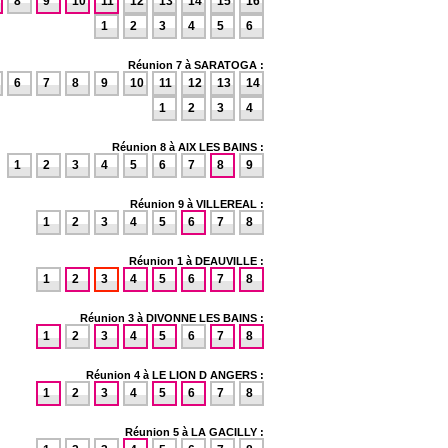
8
9
10
11
12
13
14
15
16
1
2
3
4
5
6
Réunion 7 à SARATOGA :
6
7
8
9
10
11
12
13
14
1
2
3
4
Réunion 8 à AIX LES BAINS :
1
2
3
4
5
6
7
8
9
Réunion 9 à VILLEREAL :
1
2
3
4
5
6
7
8
Réunion 1 à DEAUVILLE :
1
2
3
4
5
6
7
8
Réunion 3 à DIVONNE LES BAINS :
1
2
3
4
5
6
7
8
Réunion 4 à LE LION D ANGERS :
1
2
3
4
5
6
7
8
Réunion 5 à LA GACILLY :