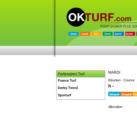
MARDI
Partenaires Turf
Réunion - Course
France Turf
h -
Derby Tiercé
Sporturf
Allocation :