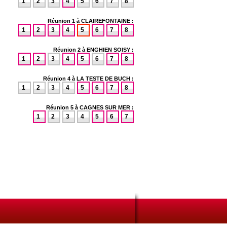
1
2
3
4
5
6
7
8
Réunion 1 à CLAIREFONTAINE :
1
2
3
4
5
6
7
8
Réunion 2 à ENGHIEN SOISY :
1
2
3
4
5
6
7
8
Réunion 4 à LA TESTE DE BUCH :
1
2
3
4
5
6
7
8
Réunion 5 à CAGNES SUR MER :
1
2
3
4
5
6
7