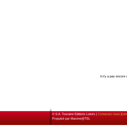
il n'y a pas encore
© S.A. Touraine Editions Loisirs |
Contactez-nous
|
Lie
Propulsé par Maxime@TEL