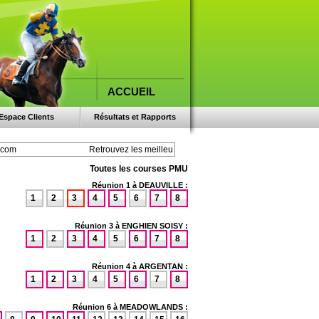
ACCUEIL
Espace Clients
Résultats et Rapports
Toutes les courses PMU
Réunion 1 à DEAUVILLE :
1
2
3
4
5
6
7
8
Réunion 3 à ENGHIEN SOISY :
1
2
3
4
5
6
7
8
Réunion 4 à ARGENTAN :
1
2
3
4
5
6
7
8
Réunion 6 à MEADOWLANDS :