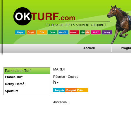
Accueil
Progr
MARDI
Partenaires Turf
Réunion - Course
France Turf
h -
Derby Tiercé
Sporturf
Allocation :