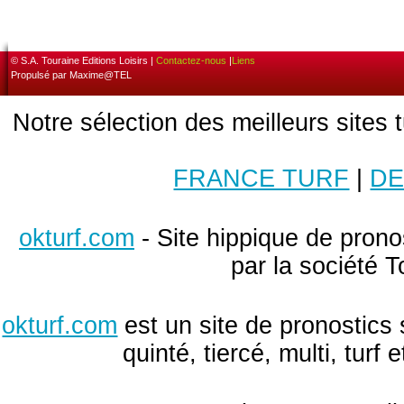
© S.A. Touraine Editions Loisirs |
Contactez-nous
|
Liens
Propulsé par Maxime@TEL
Notre sélection des meilleurs sites 
FRANCE TURF
|
DE
okturf.com
- Site hippique de pronos
par la société T
okturf.com
est un site de pronostics 
quinté, tiercé, multi, turf