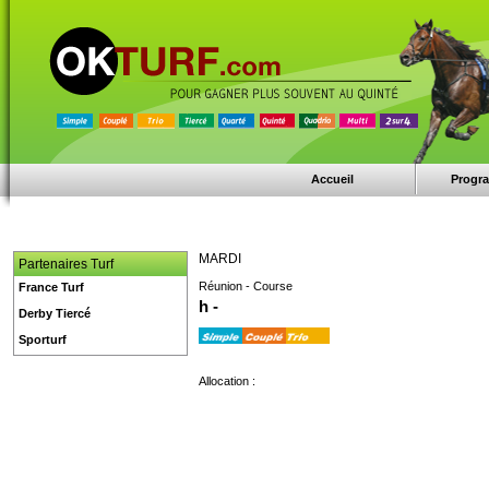
Accueil
Progr
MARDI
Partenaires Turf
Réunion - Course
France Turf
h -
Derby Tiercé
Sporturf
Allocation :