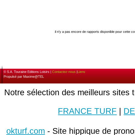
il n'y a pas encore de rapports disponible pour cette c
© S.A. Touraine Editions Loisirs |
Contactez-nous
|
Liens
Propulsé par Maxime@TEL
Notre sélection des meilleurs sites 
FRANCE TURF
|
DE
okturf.com
- Site hippique de pronos