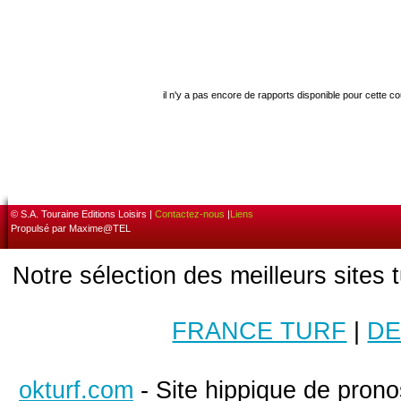
il n'y a pas encore de rapports disponible pour cette c
© S.A. Touraine Editions Loisirs |
Contactez-nous
|
Liens
Propulsé par Maxime@TEL
Notre sélection des meilleurs sites 
FRANCE TURF
|
DE
okturf.com
- Site hippique de pronos