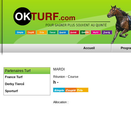
Accueil
Progr
MARDI
Partenaires Turf
Réunion - Course
France Turf
h -
Derby Tiercé
Sporturf
Allocation :