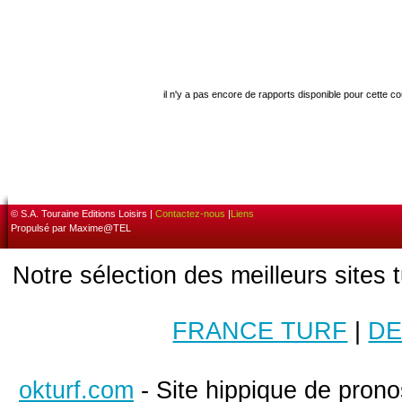
il n'y a pas encore de rapports disponible pour cette c
© S.A. Touraine Editions Loisirs |
Contactez-nous
|
Liens
Propulsé par Maxime@TEL
Notre sélection des meilleurs sites 
FRANCE TURF
|
DE
okturf.com
- Site hippique de pronos