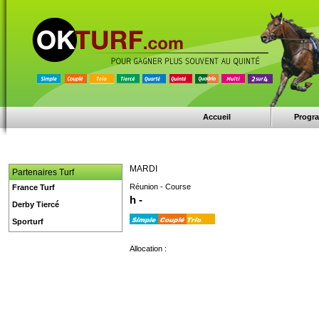
Accueil
Progr
MARDI
Partenaires Turf
Réunion - Course
France Turf
h -
Derby Tiercé
Sporturf
Allocation :