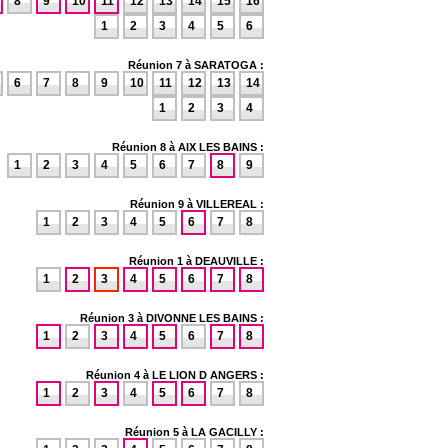
8
9
10
11
12
13
14
15
16
1
2
3
4
5
6
Réunion 7 à SARATOGA :
6
7
8
9
10
11
12
13
14
1
2
3
4
Réunion 8 à AIX LES BAINS :
1
2
3
4
5
6
7
8
9
Réunion 9 à VILLEREAL :
1
2
3
4
5
6
7
8
Réunion 1 à DEAUVILLE :
1
2
3
4
5
6
7
8
Réunion 3 à DIVONNE LES BAINS :
1
2
3
4
5
6
7
8
Réunion 4 à LE LION D ANGERS :
1
2
3
4
5
6
7
8
Réunion 5 à LA GACILLY :