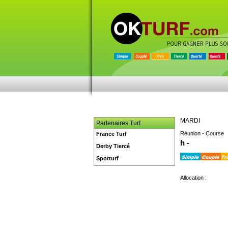
MARDI
Partenaires Turf
Réunion - Course
France Turf
h -
Derby Tiercé
Sporturf
Allocation :