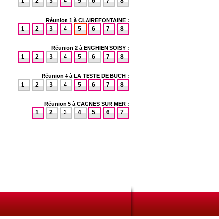
1
2
3
4
5
6
7
8
Réunion 1 à CLAIREFONTAINE :
1
2
3
4
5
6
7
8
Réunion 2 à ENGHIEN SOISY :
1
2
3
4
5
6
7
8
Réunion 4 à LA TESTE DE BUCH :
1
2
3
4
5
6
7
8
Réunion 5 à CAGNES SUR MER :
1
2
3
4
5
6
7