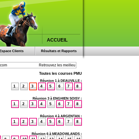
ACCUEIL
Espace Clients
Résultats et Rapports
Toutes les courses PMU
Réunion 1 à DEAUVILLE :
1
2
3
4
5
6
7
8
Réunion 3 à ENGHIEN SOISY :
1
2
3
4
5
6
7
8
Réunion 4 à ARGENTAN :
1
2
3
4
5
6
7
8
Réunion 6 à MEADOWLANDS :