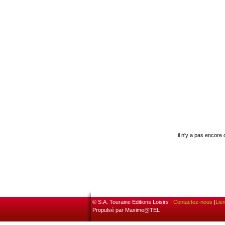
il n'y a pas encore
© S.A. Touraine Editions Loisirs |
Contactez-nous
|
Lie
Propulsé par Maxime@TEL