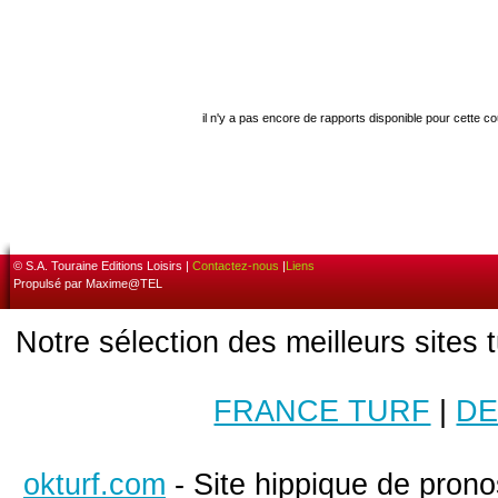
il n'y a pas encore de rapports disponible pour cette c
© S.A. Touraine Editions Loisirs |
Contactez-nous
|
Liens
Propulsé par Maxime@TEL
Notre sélection des meilleurs sites 
FRANCE TURF
|
DE
okturf.com
- Site hippique de pronos