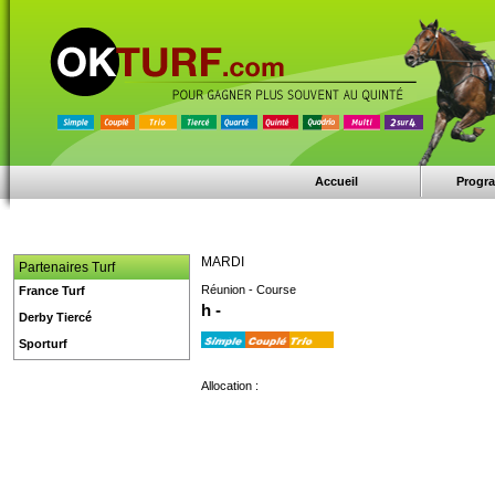
Accueil
Progr
MARDI
Partenaires Turf
Réunion - Course
France Turf
h -
Derby Tiercé
Sporturf
Allocation :