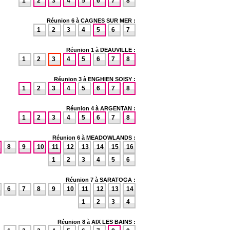
1
2
3
4
5
6
7
8
Réunion 6 à CAGNES SUR MER :
1
2
3
4
5
6
7
Réunion 1 à DEAUVILLE :
1
2
3
4
5
6
7
8
Réunion 3 à ENGHIEN SOISY :
1
2
3
4
5
6
7
8
Réunion 4 à ARGENTAN :
1
2
3
4
5
6
7
8
Réunion 6 à MEADOWLANDS :
8
9
10
11
12
13
14
15
16
1
2
3
4
5
6
Réunion 7 à SARATOGA :
6
7
8
9
10
11
12
13
14
1
2
3
4
Réunion 8 à AIX LES BAINS :