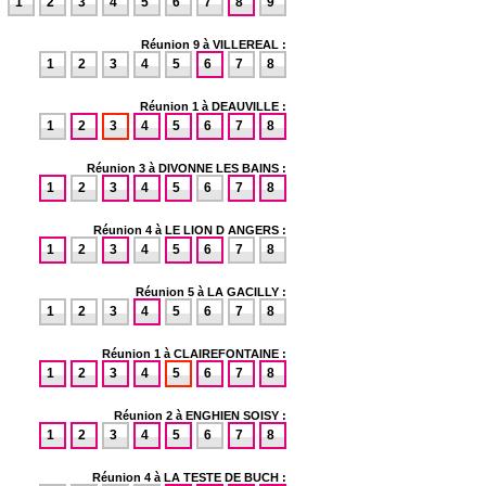
1
2
3
4
5
6
7
8
9
Réunion 9 à VILLEREAL :
1
2
3
4
5
6
7
8
Réunion 1 à DEAUVILLE :
1
2
3
4
5
6
7
8
Réunion 3 à DIVONNE LES BAINS :
1
2
3
4
5
6
7
8
Réunion 4 à LE LION D ANGERS :
1
2
3
4
5
6
7
8
Réunion 5 à LA GACILLY :
1
2
3
4
5
6
7
8
Réunion 1 à CLAIREFONTAINE :
1
2
3
4
5
6
7
8
Réunion 2 à ENGHIEN SOISY :
1
2
3
4
5
6
7
8
Réunion 4 à LA TESTE DE BUCH :