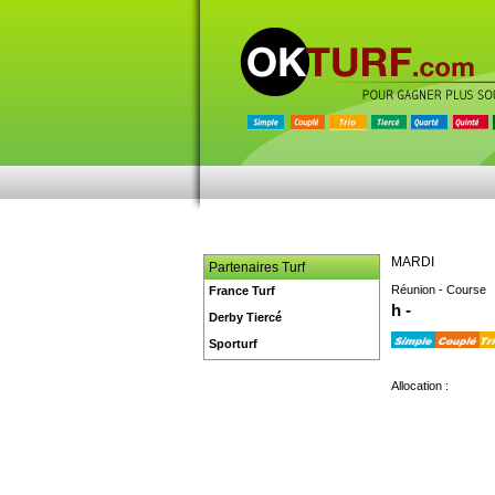
MARDI
Partenaires Turf
Réunion - Course
France Turf
h -
Derby Tiercé
Sporturf
Allocation :