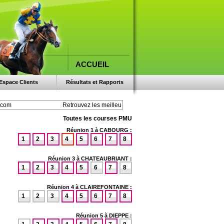
ACCUEIL
Espace Clients
Résultats et Rapports
Toutes les courses PMU
Réunion 1 à CABOURG :
1
2
3
4
5
6
7
8
Réunion 3 à CHATEAUBRIANT :
1
2
3
4
5
6
7
8
Réunion 4 à CLAIREFONTAINE :
1
2
3
4
5
6
7
8
Réunion 5 à DIEPPE :