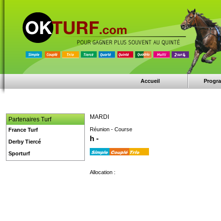
Accueil
Progr
MARDI
Partenaires Turf
Réunion - Course
France Turf
h -
Derby Tiercé
Sporturf
Allocation :