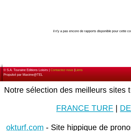
il n'y a pas encore de rapports disponible pour cette c
© S.A. Touraine Editions Loisirs |
Contactez-nous
|
Liens
Propulsé par Maxime@TEL
Notre sélection des meilleurs sites 
FRANCE TURF
|
DE
okturf.com
- Site hippique de pronos