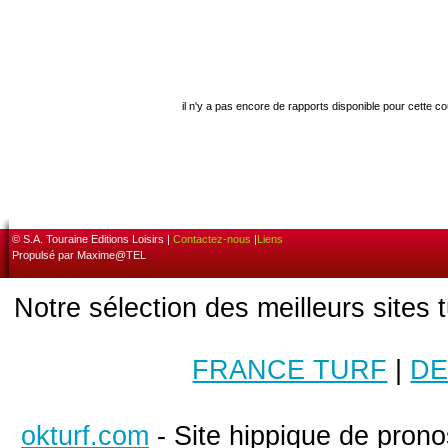
il n'y a pas encore de rapports disponible pour cette c
© S.A. Touraine Editions Loisirs |
Contactez-nous
|
Liens
Propulsé par Maxime@TEL
Notre sélection des meilleurs sites 
FRANCE TURF
|
DE
okturf.com
- Site hippique de pronos