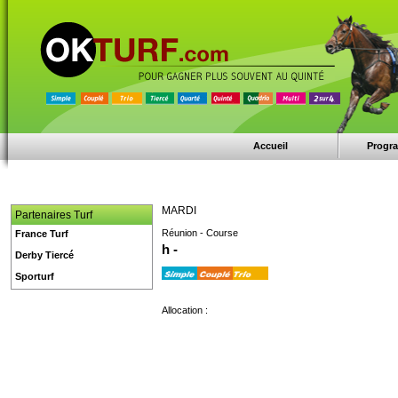
Accueil
Progr
MARDI
Partenaires Turf
Réunion - Course
France Turf
h -
Derby Tiercé
Sporturf
Allocation :