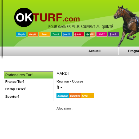
Accueil
Progr
MARDI
Partenaires Turf
Réunion - Course
France Turf
h -
Derby Tiercé
Sporturf
Allocation :