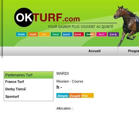
Accueil
Progr
MARDI
Partenaires Turf
Réunion - Course
France Turf
h -
Derby Tiercé
Sporturf
Allocation :