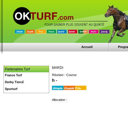
Accueil
Progr
MARDI
Partenaires Turf
Réunion - Course
France Turf
h -
Derby Tiercé
Sporturf
Allocation :