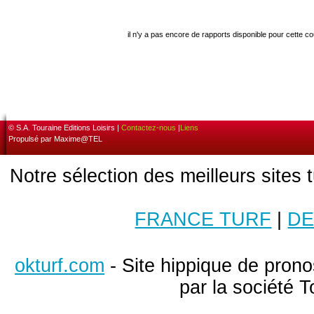
il n'y a pas encore de rapports disponible pour cette c
© S.A. Touraine Editions Loisirs |
Contactez-nous
|
Liens
Propulsé par Maxime@TEL
Notre sélection des meilleurs sites 
FRANCE TURF
|
DE
okturf.com
- Site hippique de pronos
par la société T