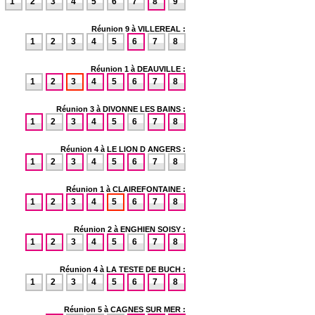
1
2
3
4
5
6
7
8
9
Réunion 9 à VILLEREAL :
1
2
3
4
5
6
7
8
Réunion 1 à DEAUVILLE :
1
2
3
4
5
6
7
8
Réunion 3 à DIVONNE LES BAINS :
1
2
3
4
5
6
7
8
Réunion 4 à LE LION D ANGERS :
1
2
3
4
5
6
7
8
Réunion 1 à CLAIREFONTAINE :
1
2
3
4
5
6
7
8
Réunion 2 à ENGHIEN SOISY :
1
2
3
4
5
6
7
8
Réunion 4 à LA TESTE DE BUCH :
1
2
3
4
5
6
7
8
Réunion 5 à CAGNES SUR MER :