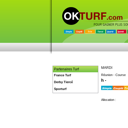
MARDI
Partenaires Turf
Réunion - Course
France Turf
h -
Derby Tiercé
Sporturf
Allocation :