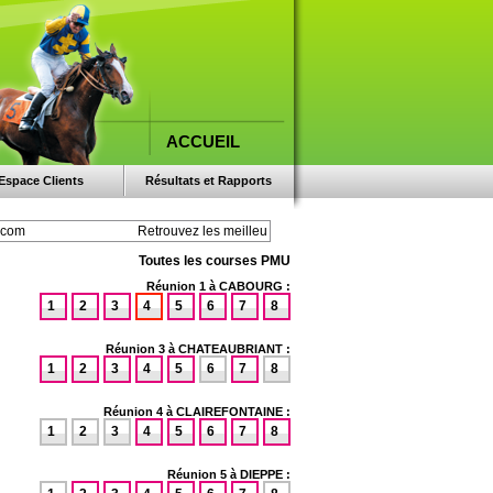
ACCUEIL
Espace Clients
Résultats et Rapports
Toutes les courses PMU
Réunion 1 à CABOURG :
1
2
3
4
5
6
7
8
Réunion 3 à CHATEAUBRIANT :
1
2
3
4
5
6
7
8
Réunion 4 à CLAIREFONTAINE :
1
2
3
4
5
6
7
8
Réunion 5 à DIEPPE :