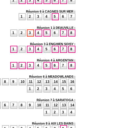
1
2
3
4
5
6
7
8
Réunion 6 à CAGNES SUR MER :
1
2
3
4
5
6
7
Réunion 1 à DEAUVILLE :
1
2
3
4
5
6
7
8
Réunion 3 à ENGHIEN SOISY :
1
2
3
4
5
6
7
8
Réunion 4 à ARGENTAN :
1
2
3
4
5
6
7
8
Réunion 6 à MEADOWLANDS :
8
9
10
11
12
13
14
15
16
1
2
3
4
5
6
Réunion 7 à SARATOGA :
6
7
8
9
10
11
12
13
14
1
2
3
4
Réunion 8 à AIX LES BAINS :