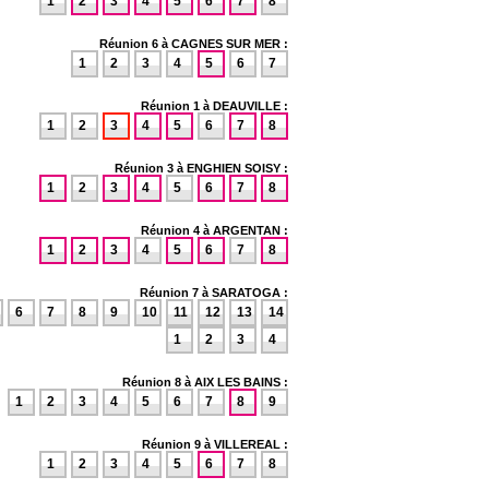
1
2
3
4
5
6
7
8
Réunion 6 à CAGNES SUR MER :
1
2
3
4
5
6
7
Réunion 1 à DEAUVILLE :
1
2
3
4
5
6
7
8
Réunion 3 à ENGHIEN SOISY :
1
2
3
4
5
6
7
8
Réunion 4 à ARGENTAN :
1
2
3
4
5
6
7
8
Réunion 7 à SARATOGA :
6
7
8
9
10
11
12
13
14
1
2
3
4
Réunion 8 à AIX LES BAINS :
1
2
3
4
5
6
7
8
9
Réunion 9 à VILLEREAL :
1
2
3
4
5
6
7
8