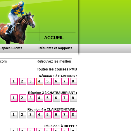
ACCUEIL
Espace Clients
Résultats et Rapports
Toutes les courses PMU
Réunion 1 à CABOURG :
1
2
3
4
5
6
7
8
Réunion 3 à CHATEAUBRIANT :
1
2
3
4
5
6
7
8
Réunion 4 à CLAIREFONTAINE :
1
2
3
4
5
6
7
8
Réunion 5 à DIEPPE :