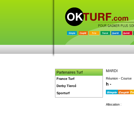
MARDI
Partenaires Turf
Réunion - Course
France Turf
h -
Derby Tiercé
Sporturf
Allocation :