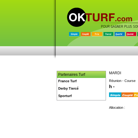
MARDI
Partenaires Turf
Réunion - Course
France Turf
h -
Derby Tiercé
Sporturf
Allocation :