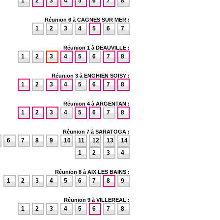
1
2
3
4
5
6
7
8
Réunion 6 à CAGNES SUR MER :
1
2
3
4
5
6
7
Réunion 1 à DEAUVILLE :
1
2
3
4
5
6
7
8
Réunion 3 à ENGHIEN SOISY :
1
2
3
4
5
6
7
8
Réunion 4 à ARGENTAN :
1
2
3
4
5
6
7
8
Réunion 7 à SARATOGA :
6
7
8
9
10
11
12
13
14
1
2
3
4
Réunion 8 à AIX LES BAINS :
1
2
3
4
5
6
7
8
9
Réunion 9 à VILLEREAL :
1
2
3
4
5
6
7
8