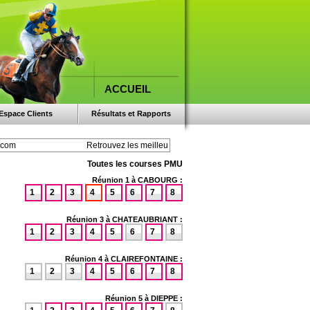
ACCUEIL
Espace Clients
Résultats et Rapports
Toutes les courses PMU
Réunion 1 à CABOURG :
1
2
3
4
5
6
7
8
Réunion 3 à CHATEAUBRIANT :
1
2
3
4
5
6
7
8
Réunion 4 à CLAIREFONTAINE :
1
2
3
4
5
6
7
8
Réunion 5 à DIEPPE :