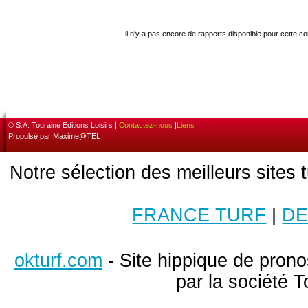
il n'y a pas encore de rapports disponible pour cette c
© S.A. Touraine Editions Loisirs |
Contactez-nous
|
Liens
Propulsé par Maxime@TEL
Notre sélection des meilleurs sites 
FRANCE TURF
|
DE
okturf.com
- Site hippique de pronos
par la société T