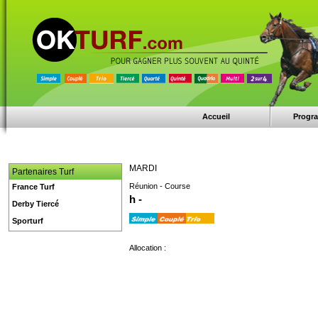
Accueil
Progr
MARDI
Partenaires Turf
Réunion - Course
France Turf
h -
Derby Tiercé
Sporturf
Allocation :