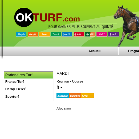
Accueil
Progr
MARDI
Partenaires Turf
Réunion - Course
France Turf
h -
Derby Tiercé
Sporturf
Allocation :