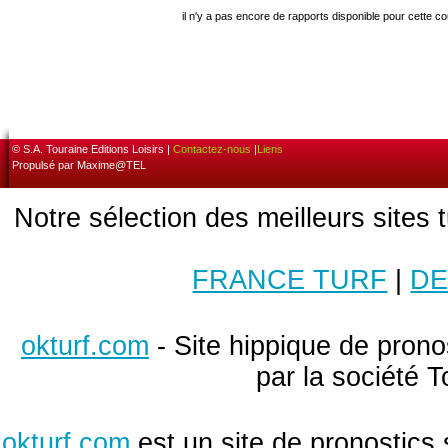
il n'y a pas encore de rapports disponible pour cette c
© S.A. Touraine Editions Loisirs |
Contactez-nous
|
Liens
Propulsé par Maxime@TEL
Notre sélection des meilleurs sites 
FRANCE TURF
|
DE
okturf.com
- Site hippique de pronos
par la société T
okturf.com
est un site de pronostics 