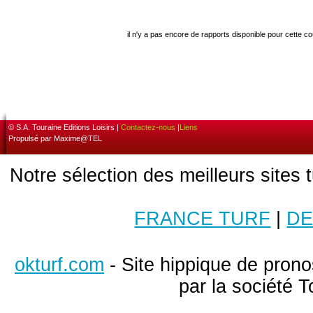
il n'y a pas encore de rapports disponible pour cette c
© S.A. Touraine Editions Loisirs |
Contactez-nous
|
Liens
Propulsé par Maxime@TEL
Notre sélection des meilleurs sites 
FRANCE TURF
|
DE
okturf.com
- Site hippique de pronos
par la société T