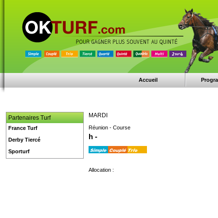
Accueil
Progr
MARDI
Partenaires Turf
Réunion - Course
France Turf
h -
Derby Tiercé
Sporturf
Allocation :