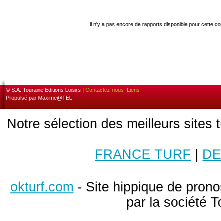
il n'y a pas encore de rapports disponible pour cette c
© S.A. Touraine Editions Loisirs |
Contactez-nous
|
Liens
Propulsé par Maxime@TEL
Notre sélection des meilleurs sites 
FRANCE TURF
|
DE
okturf.com
- Site hippique de pronos
par la société T