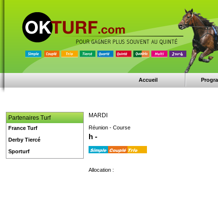
Accueil
Progr
MARDI
Partenaires Turf
Réunion - Course
France Turf
h -
Derby Tiercé
Sporturf
Allocation :