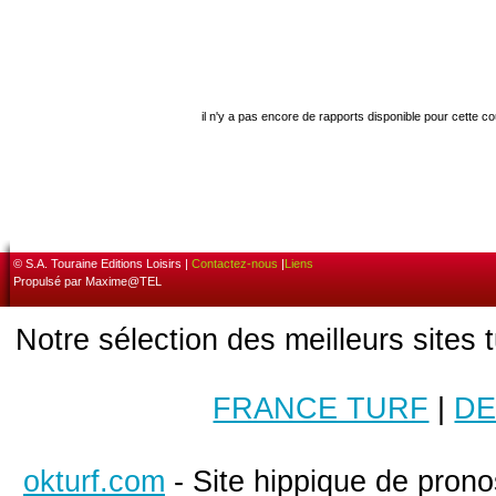
il n'y a pas encore de rapports disponible pour cette c
© S.A. Touraine Editions Loisirs |
Contactez-nous
|
Liens
Propulsé par Maxime@TEL
Notre sélection des meilleurs sites 
FRANCE TURF
|
DE
okturf.com
- Site hippique de pronos