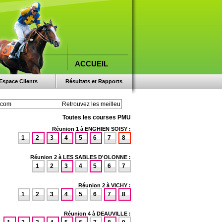
ACCUEIL
Espace Clients
Résultats et Rapports
Toutes les courses PMU
Réunion 1 à ENGHIEN SOISY :
1
2
3
4
5
6
7
8
Réunion 2 à LES SABLES D'OLONNE :
1
2
3
4
5
6
7
Réunion 2 à VICHY :
1
2
3
4
5
6
7
8
Réunion 4 à DEAUVILLE :