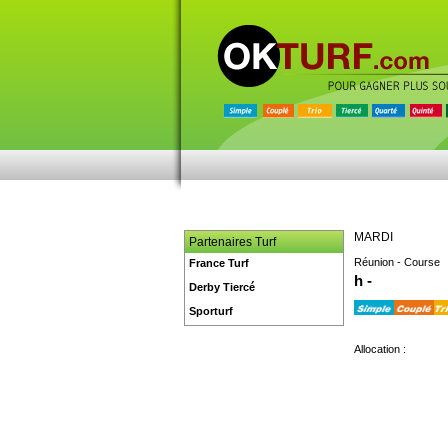
MARDI
Partenaires Turf
Réunion - Course
France Turf
h -
Derby Tiercé
Sporturf
Allocation :