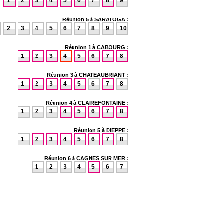
1
2
3
4
5
6
7
8
9
Réunion 5 à SARATOGA :
2
3
4
5
6
7
8
9
10
Réunion 1 à CABOURG :
1
2
3
4
5
6
7
8
Réunion 3 à CHATEAUBRIANT :
1
2
3
4
5
6
7
8
Réunion 4 à CLAIREFONTAINE :
1
2
3
4
5
6
7
8
Réunion 5 à DIEPPE :
1
2
3
4
5
6
7
8
Réunion 6 à CAGNES SUR MER :
1
2
3
4
5
6
7