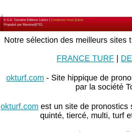
© S.A. Touraine Editions Loisirs |
Contactez-nous
|
Liens
Propulsé par Maxime@TEL
Notre sélection des meilleurs sites 
FRANCE TURF
|
DE
okturf.com
- Site hippique de pronos
par la société T
okturf.com
est un site de pronostics 
quinté, tiercé, multi, turf