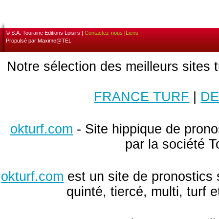
© S.A. Touraine Editions Loisirs |
Contactez-nous
|
Liens
Propulsé par Maxime@TEL
Notre sélection des meilleurs sites 
FRANCE TURF
|
DE
okturf.com
- Site hippique de pronos
par la société T
okturf.com
est un site de pronostics 
quinté, tiercé, multi, turf