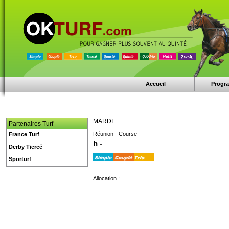
Accueil
Progr
MARDI
Partenaires Turf
Réunion - Course
France Turf
h -
Derby Tiercé
Sporturf
Allocation :