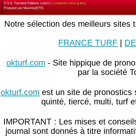
© S.A. Touraine Editions Loisirs |
Contactez-nous
|
Liens
Propulsé par Maxime@TEL
Notre sélection des meilleurs sites 
FRANCE TURF
|
DE
okturf.com
- Site hippique de pronos
par la société T
okturf.com
est un site de pronostics 
quinté, tiercé, multi, turf
IMPORTANT : Les mises et conseils 
journal sont donnés à titre informa