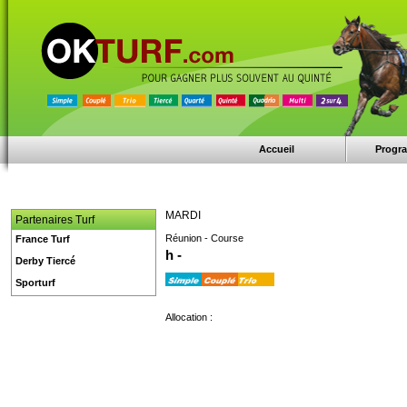
Accueil
Progr
MARDI
Partenaires Turf
Réunion - Course
France Turf
h -
Derby Tiercé
Sporturf
Allocation :