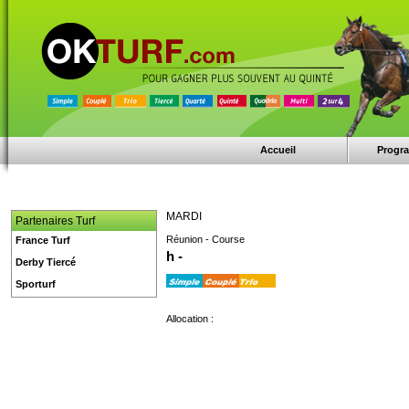
Accueil
Progr
MARDI
Partenaires Turf
Réunion - Course
France Turf
h -
Derby Tiercé
Sporturf
Allocation :