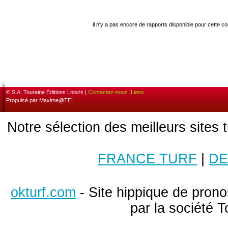
il n'y a pas encore de rapports disponible pour cette c
© S.A. Touraine Editions Loisirs |
Contactez-nous
|
Liens
Propulsé par Maxime@TEL
Notre sélection des meilleurs sites 
FRANCE TURF
|
DE
okturf.com
- Site hippique de pronos
par la société T