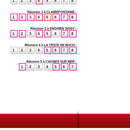
1
2
3
4
5
6
7
8
Réunion 1 à CLAIREFONTAINE :
1
2
3
4
5
6
7
8
Réunion 2 à ENGHIEN SOISY :
1
2
3
4
5
6
7
8
Réunion 4 à LA TESTE DE BUCH :
1
2
3
4
5
6
7
8
Réunion 5 à CAGNES SUR MER :
1
2
3
4
5
6
7