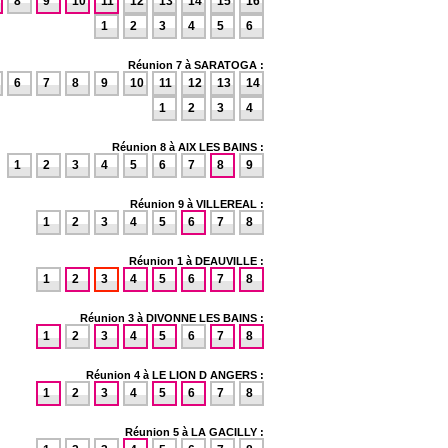
8
9
10
11
12
13
14
15
16
1
2
3
4
5
6
Réunion 7 à SARATOGA :
6
7
8
9
10
11
12
13
14
1
2
3
4
Réunion 8 à AIX LES BAINS :
1
2
3
4
5
6
7
8
9
Réunion 9 à VILLEREAL :
1
2
3
4
5
6
7
8
Réunion 1 à DEAUVILLE :
1
2
3
4
5
6
7
8
Réunion 3 à DIVONNE LES BAINS :
1
2
3
4
5
6
7
8
Réunion 4 à LE LION D ANGERS :
1
2
3
4
5
6
7
8
Réunion 5 à LA GACILLY :