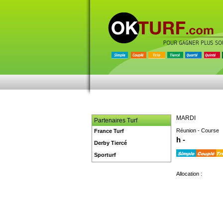
MARDI
Partenaires Turf
Réunion - Course
France Turf
h -
Derby Tiercé
Sporturf
Allocation :