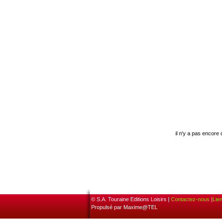
il n'y a pas encore
© S.A. Touraine Editions Loisirs |
Contactez-nous
|
Lie
Propulsé par Maxime@TEL