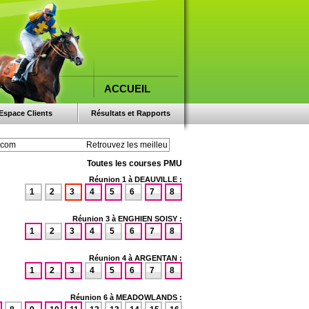
ACCUEIL
Espace Clients
Résultats et Rapports
Toutes les courses PMU
Réunion 1 à DEAUVILLE :
1
2
3
4
5
6
7
8
Réunion 3 à ENGHIEN SOISY :
1
2
3
4
5
6
7
8
Réunion 4 à ARGENTAN :
1
2
3
4
5
6
7
8
Réunion 6 à MEADOWLANDS :