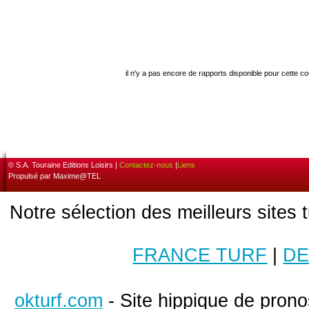
il n'y a pas encore de rapports disponible pour cette c
© S.A. Touraine Editions Loisirs |
Contactez-nous
|
Liens
Propulsé par Maxime@TEL
Notre sélection des meilleurs sites 
FRANCE TURF
|
DE
okturf.com
- Site hippique de pronos