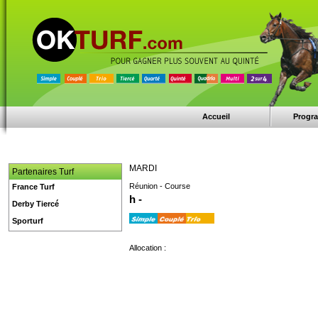
Accueil
Progr
MARDI
Partenaires Turf
Réunion - Course
France Turf
h -
Derby Tiercé
Sporturf
Allocation :