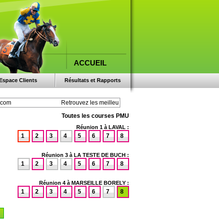
ACCUEIL
Espace Clients
Résultats et Rapports
Toutes les courses PMU
Réunion 1 à LAVAL :
1
2
3
4
5
6
7
8
Réunion 3 à LA TESTE DE BUCH :
1
2
3
4
5
6
7
8
Réunion 4 à MARSEILLE BORELY :
1
2
3
4
5
6
7
8