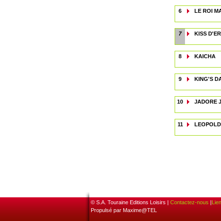
6
LE ROI 
7
KISS D'E
8
KAICHA
9
KING'S D
10
JADORE 
11
LEOPOLD
© S.A. Touraine Editions Loisirs |
Contactez-nous
|
Lie
Propulsé par Maxime@TEL