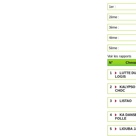
1er :
2ème :
3ème :
4ème :
5ème :
Voir les rapports
N°
Cheva
1
LUTTE D
LOGIS
2
KALYPSO
CHOC
3
LISTAO
4
KA DANS
FOLLE
5
LIOUBA 