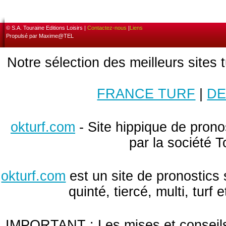
© S.A. Touraine Editions Loisirs |
Contactez-nous
|
Liens
Propulsé par Maxime@TEL
Notre sélection des meilleurs sites 
FRANCE TURF
|
DE
okturf.com
- Site hippique de pronos
par la société T
okturf.com
est un site de pronostics 
quinté, tiercé, multi, turf
IMPORTANT : Les mises et conseils 