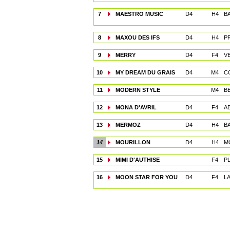
7
MAESTRO MUSIC
D4
H4
BA
8
MAXOU DES IFS
D4
H4
PR
9
MERRY
D4
F4
VE
10
MY DREAM DU GRAIS
D4
M4
C
11
MODERN STYLE
M4
B
12
MONA D'AVRIL
D4
F4
AB
13
MERMOZ
D4
H4
B
14
MOURILLON
D4
H4
M
15
MIMI D'AUTHISE
F4
P
16
MOON STAR FOR YOU
D4
F4
L