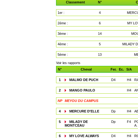
Classement
N°
C
1er :
4
MERCU
2ème :
6
MY LO
3ème :
14
MO
4ème :
5
MILADY 
5ème :
13
M
Voir les rapports
N°
Cheval
Fer.
Ec.
S/A
1
MALMO DE PUCH
D4
H4
RA
2
MANGO PAULO
H4
A
NP
MEYOU DU CAMPUS
4
MERCURE D'ELLE
Dp
H4
AB
5
MILADY DE
Dp
F4
P
MONTCEAU
A.
6
MY LOVE ALWAYS
D4
H4
R