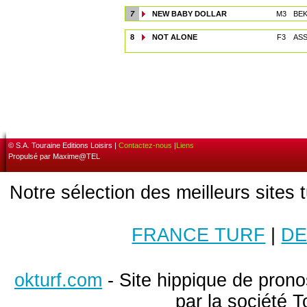
7
NEW BABY DOLLAR
M3
BEK
8
NOT ALONE
F3
ASS
© S.A. Touraine Editions Loisirs |
Contactez-nous
|
Liens
Propulsé par Maxime@TEL
Notre sélection des meilleurs sites 
FRANCE TURF
|
DE
okturf.com
- Site hippique de pronos
par la société T