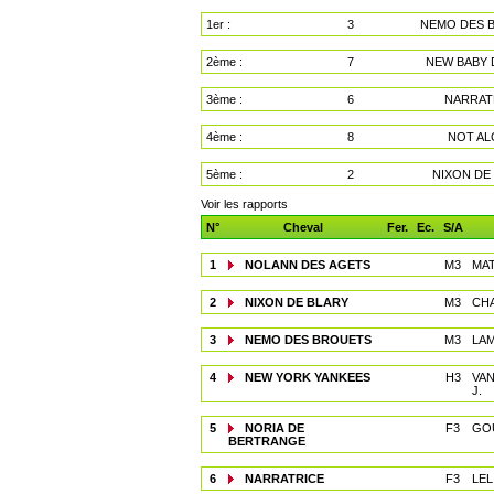
1er :
3
NEMO DES 
2ème :
7
NEW BABY
3ème :
6
NARRAT
4ème :
8
NOT A
5ème :
2
NIXON DE
Voir les rapports
N°
Cheval
Fer.
Ec.
S/A
1
NOLANN DES AGETS
M3
MAT
2
NIXON DE BLARY
M3
CHA
3
NEMO DES BROUETS
M3
LAM
4
NEW YORK YANKEES
H3
VA
J.
5
NORIA DE
F3
GOU
BERTRANGE
6
NARRATRICE
F3
LEL