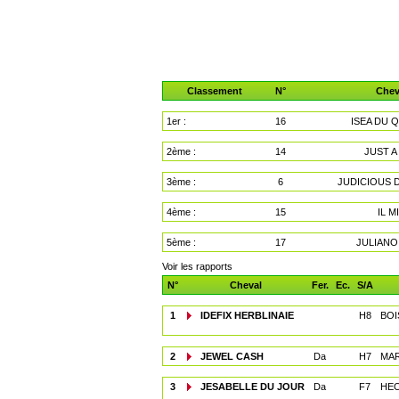
Classement
N°
Chev
1er :
16
ISEA DU 
2ème :
14
JUST A
3ème :
6
JUDICIOUS 
4ème :
15
IL M
5ème :
17
JULIANO
Voir les rapports
N°
Cheval
Fer.
Ec.
S/A
1
IDEFIX HERBLINAIE
H8
BOI
2
JEWEL CASH
Da
H7
MA
3
JESABELLE DU JOUR
Da
F7
HEO