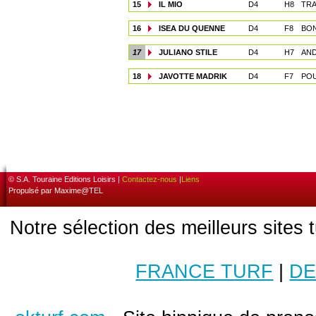
15
IL MIO
D4
H8
TRA
16
ISEA DU QUENNE
D4
F8
BON
17
JULIANO STILE
D4
H7
AND
18
JAVOTTE MADRIK
D4
F7
POU
© S.A. Touraine Editions Loisirs |
Contactez-nous
|
Liens
Propulsé par Maxime@TEL
Notre sélection des meilleurs sites 
FRANCE TURF
|
DE