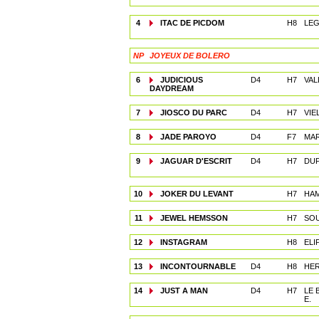
4
ITAC DE PICDOM
H8
LEG
NP
JOYEUX DE BOLERO
6
JUDICIOUS
D4
H7
VAL
DAYDREAM
7
JIOSCO DU PARC
D4
H7
VIE
8
JADE PAROYO
D4
F7
MAR
9
JAGUAR D'ESCRIT
D4
H7
DUP
10
JOKER DU LEVANT
H7
HAM
11
JEWEL HEMSSON
H7
SOU
12
INSTAGRAM
H8
ELI
13
INCONTOURNABLE
D4
H8
HER
14
JUST A MAN
D4
H7
LE 
E.