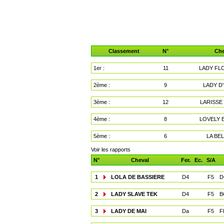
Classement
N°
Che
1er :
11
LADY FL
2ème :
9
LADY D
3ème :
12
LARISSE
4ème :
8
LOVELY 
5ème :
6
LA BEL
Voir les rapports
N°
Cheval
Fer.
Ec.
S/A
1
LOLA DE BASSIERE
D4
F5
D
2
LADY SLAVE TEK
D4
F5
B
3
LADY DE MAI
Da
F5
F