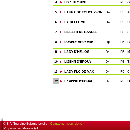
4
LISA BLONDE
F5
G
5
LAURA DE TOUCHYVON
D4
F5
A
6
LA BELLE VIE
D4
F5
B
7
LISBETH DE BANNES
F5
S
8
LOVELY BRUYERE
Dp
F5
L
9
LADY D'HELIOS
D4
F5
M
10
LIZENN D'ERQUY
D4
F5
T
11
LADY FLO DE MAX
D4
F5
C
12
LARISSE D'ECHAL
D4
F5
L
© S.A. Touraine Editions Loisirs |
Contactez-nous
|
Liens
Propulsé par Maxime@TEL