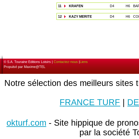
11
KRAFEN
D4
H6
BAR
12
KAZY MERITE
D4
H6
COL
© S.A. Touraine Editions Loisirs |
Contactez-nous
|
Liens
Propulsé par Maxime@TEL
Notre sélection des meilleurs sites 
FRANCE TURF
|
DE
okturf.com
- Site hippique de pronos
par la société T