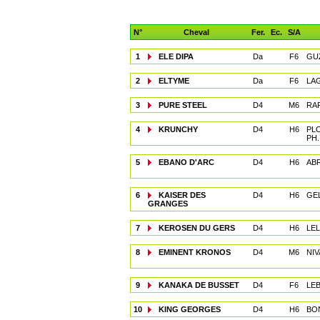
N°
Cheval
Fer.
Ec.
S/A
1
ELE DIPA
Da
F6
GUZ
2
ELTYME
Da
F6
LA
3
PURE STEEL
D4
M6
RAF
4
KRUNCHY
D4
H6
PL
PH.
5
EBANO D'ARC
D4
H6
ABR
6
KAISER DES
D4
H6
GE
GRANGES
7
KEROSEN DU GERS
D4
H6
LEL
8
EMINENT KRONOS
D4
M6
NIV
9
KANAKA DE BUSSET
D4
F6
LE
10
KING GEORGES
D4
H6
BO