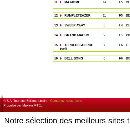
11
MA MOME
14
F5
VE
12
RUMPLETEAZER
11
F5
BE
13
SWEEP AWAY
3
H6
DE
14
GRAND MACHO
2
H5
PI
15
TERREDEGUERRE
7
F6
OR
(oeil)
16
BELL SONG
6
F6
BO
© S.A. Touraine Editions Loisirs |
Contactez-nous
|
Liens
Propulsé par Maxime@TEL
Notre sélection des meilleurs sites 