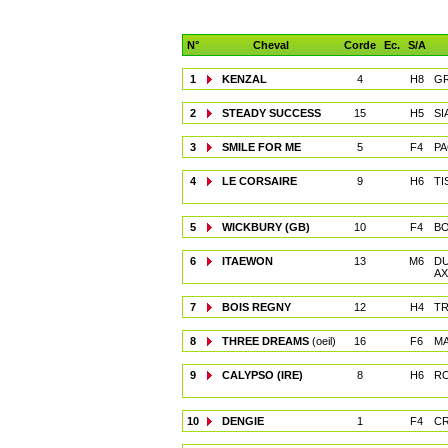
N°
Cheval
Corde
Ec.
S/A
1
KENZAL
4
H8
GR
2
STEADY SUCCESS
15
H5
SI
3
SMILE FOR ME
5
F4
PA
4
LE CORSAIRE
9
H6
TI
5
WICKBURY (GB)
10
F4
BO
6
ITAEWON
13
M6
D
AX
7
BOIS REGNY
12
H4
TR
8
THREE DREAMS
(oeil)
16
F6
MA
9
CALYPSO (IRE)
8
H6
RO
10
DENGIE
1
F4
CR