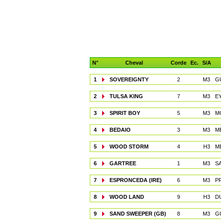
N°
Cheval
Corde
Ec.
S/A
1
SOVEREIGNTY
2
M3
G
2
TULSA KING
7
M3
E
3
SPIRIT BOY
5
M3
M
4
BEDAIO
3
M3
M
5
WOOD STORM
4
H3
ME
6
GARTREE
1
M3
S
7
ESPRONCEDA (IRE)
6
M3
PR
8
WOOD LAND
9
H3
D
9
SAND SWEEPER (GB)
8
M3
G