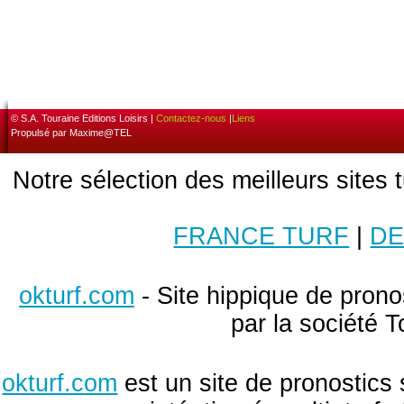
© S.A. Touraine Editions Loisirs |
Contactez-nous
|
Liens
Propulsé par Maxime@TEL
Notre sélection des meilleurs sites 
FRANCE TURF
|
DE
okturf.com
- Site hippique de pronos
par la société T
okturf.com
est un site de pronostics 