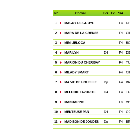
N°
Cheval
Fer.
Ec.
S/A
1
MAGUY DE GOUYE
F4
DE
2
MARA DE LA CREUSE
F4
CI
3
MIMI JELOCA
F4
BO
4
MARILYN
D4
F4
DE
5
MARION DU CHERISAY
F4
TU
6
MILADY SMART
F4
CI
7
MA VIE DE HOUELLE
Dp
F4
BR
8
MELODIE FAVORITE
D4
F4
TU
9
MANDARINE
F4
VE
10
MENTEUSE PAN
D4
F4
GO
11
MADISON DE JOUDES
Dp
F4
BR