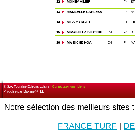
12
MONEY AIMEF
F4
ST
13
MAMZELLE CARLESS
F4
MO
14
MISS MARGOT
F4
CI
15
MIRABELLA DU CEBE
D4
F4
BE
16
MA BICHE NOA
D4
F4
MA
© S.A. Touraine Editions Loisirs |
Contactez-nous
|
Liens
Propulsé par Maxime@TEL
Notre sélection des meilleurs sites 
FRANCE TURF
|
DE