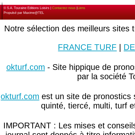
© S.A. Touraine Editions Loisirs |
Contactez-nous
|
Liens
Propulsé par Maxime@TEL
Notre sélection des meilleurs sites 
FRANCE TURF
|
DE
okturf.com
- Site hippique de pronos
par la société T
okturf.com
est un site de pronostics 
quinté, tiercé, multi, turf
IMPORTANT : Les mises et conseils 