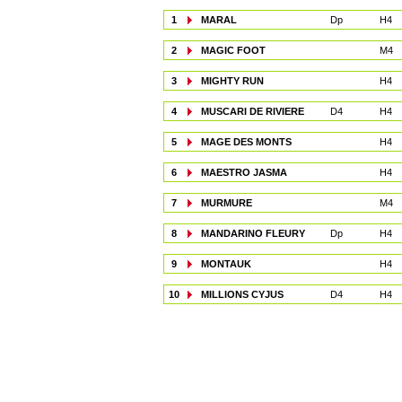
1
MARAL
Dp
H4
2
MAGIC FOOT
M4
3
MIGHTY RUN
H4
4
MUSCARI DE RIVIERE
D4
H4
5
MAGE DES MONTS
H4
6
MAESTRO JASMA
H4
7
MURMURE
M4
8
MANDARINO FLEURY
Dp
H4
9
MONTAUK
H4
10
MILLIONS CYJUS
D4
H4