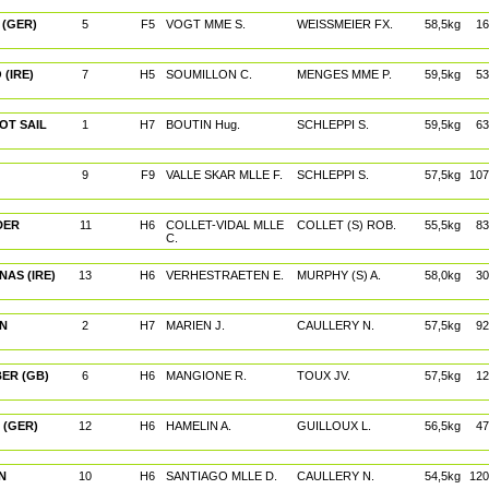
 (GER)
5
F5
VOGT MME S.
WEISSMEIER FX.
58,5kg
16
(IRE)
7
H5
SOUMILLON C.
MENGES MME P.
59,5kg
53
OT SAIL
1
H7
BOUTIN Hug.
SCHLEPPI S.
59,5kg
63
9
F9
VALLE SKAR MLLE F.
SCHLEPPI S.
57,5kg
107
DER
11
H6
COLLET-VIDAL MLLE
COLLET (S) ROB.
55,5kg
83
C.
NAS (IRE)
13
H6
VERHESTRAETEN E.
MURPHY (S) A.
58,0kg
30
AN
2
H7
MARIEN J.
CAULLERY N.
57,5kg
92
BER (GB)
6
H6
MANGIONE R.
TOUX JV.
57,5kg
12
 (GER)
12
H6
HAMELIN A.
GUILLOUX L.
56,5kg
47
N
10
H6
SANTIAGO MLLE D.
CAULLERY N.
54,5kg
120