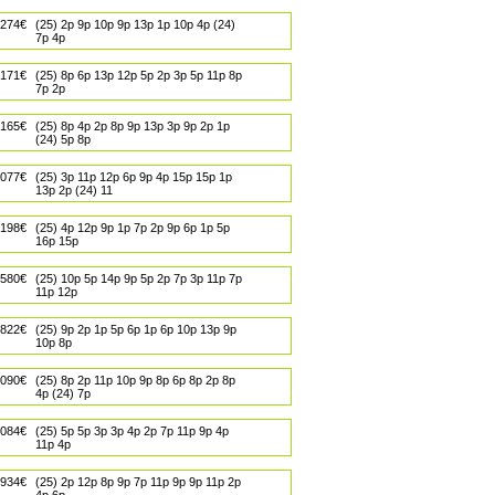
274€
(25) 2p 9p 10p 9p 13p 1p 10p 4p (24)
7p 4p
171€
(25) 8p 6p 13p 12p 5p 2p 3p 5p 11p 8p
7p 2p
165€
(25) 8p 4p 2p 8p 9p 13p 3p 9p 2p 1p
(24) 5p 8p
077€
(25) 3p 11p 12p 6p 9p 4p 15p 15p 1p
13p 2p (24) 11
198€
(25) 4p 12p 9p 1p 7p 2p 9p 6p 1p 5p
16p 15p
580€
(25) 10p 5p 14p 9p 5p 2p 7p 3p 11p 7p
11p 12p
822€
(25) 9p 2p 1p 5p 6p 1p 6p 10p 13p 9p
10p 8p
090€
(25) 8p 2p 11p 10p 9p 8p 6p 8p 2p 8p
4p (24) 7p
084€
(25) 5p 5p 3p 3p 4p 2p 7p 11p 9p 4p
11p 4p
934€
(25) 2p 12p 8p 9p 7p 11p 9p 9p 11p 2p