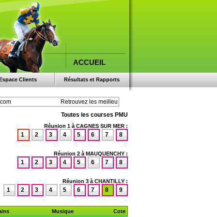
ACCUEIL
Espace Clients
Résultats et Rapports
Toutes les courses PMU
Réunion 1 à CAGNES SUR MER :
1
2
3
4
5
6
7
8
Réunion 2 à MAUQUENCHY :
1
2
3
4
5
6
7
8
Réunion 3 à CHANTILLY :
1
2
3
4
5
6
7
8
9
ins
Musique
Cote