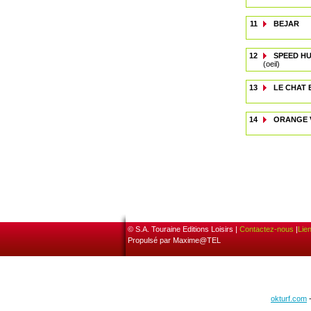
11
BEJAR
12
SPEED H
(oeil)
13
LE CHAT
14
ORANGE 
© S.A. Touraine Editions Loisirs |
Contactez-nous
|
Lie
Propulsé par Maxime@TEL
okturf.com
-