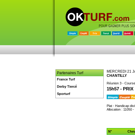
MERCREDI 21 J
Partenaires Turf
CHANTILLY
France Turf
Réunion 3 - Course
Derby Tiercé
15h57 - PRI
Sporturf
Plat - Handicap div
Allocation : 11050 -
N°
Chev