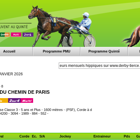
Accueil
Programme PMU
Programme Quinté
ANVIER 2026
 8
X DU CHEMIN DE PARIS
ise Classe 3 - 5 ans et Plus - 1600 mètres - (PSF), Corde à d
 4200 - 3094 - 1989 - 884 - 552 -
al
Corde
Ec.
S/A
Jockey
Entraineur
Pds
Ga