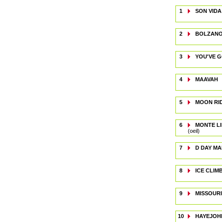
1
SON VIDA
2
BOLZANO 
3
YOU'VE G
4
MAAVAH
5
MOON RI
6
MONTE LI
(oeil)
7
D DAY M
8
ICE CLIM
9
MISSOURI
10
HAYEJOH