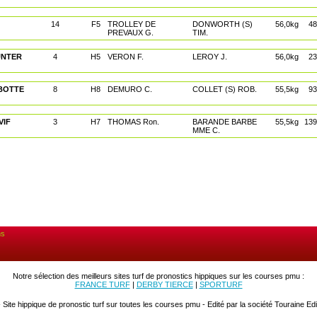
14
F5
TROLLEY DE
DONWORTH (S)
56,0kg
48
PREVAUX G.
TIM.
UNTER
4
H5
VERON F.
LEROY J.
56,0kg
23
 BOTTE
8
H8
DEMURO C.
COLLET (S) ROB.
55,5kg
93
VIF
3
H7
THOMAS Ron.
BARANDE BARBE
55,5kg
139
MME C.
ns
Notre sélection des meilleurs sites turf de pronostics hippiques sur les courses pmu :
FRANCE TURF
|
DERBY TIERCE
|
SPORTURF
 Site hippique de pronostic turf sur toutes les courses pmu - Edité par la société Touraine Edi