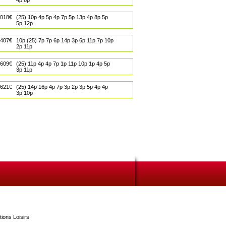
4p 6p
018€
(25) 10p 4p 5p 4p 7p 5p 13p 4p 8p 5p
5p 12p
407€
10p (25) 7p 7p 6p 14p 3p 6p 11p 7p 10p
2p 11p
609€
(25) 11p 4p 4p 7p 1p 11p 10p 1p 4p 5p
3p 11p
621€
(25) 14p 16p 4p 7p 3p 2p 3p 5p 4p 4p
3p 10p
tions Loisirs