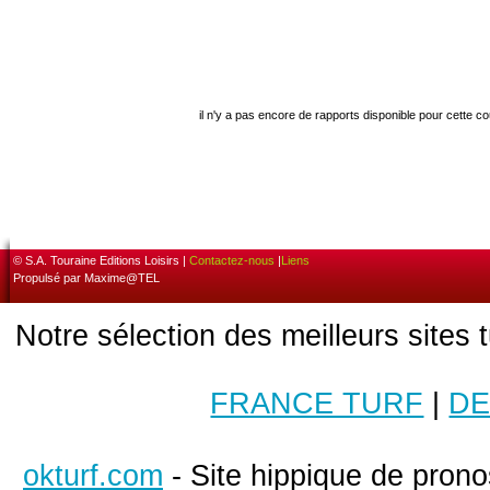
il n'y a pas encore de rapports disponible pour cette c
© S.A. Touraine Editions Loisirs |
Contactez-nous
|
Liens
Propulsé par Maxime@TEL
Notre sélection des meilleurs sites 
FRANCE TURF
|
DE
okturf.com
- Site hippique de pronos