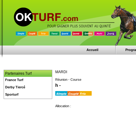
Accueil
Progr
MARDI
Partenaires Turf
Réunion - Course
France Turf
h -
Derby Tiercé
Sporturf
Allocation :