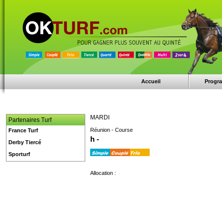
Accueil
Progr
MARDI
Partenaires Turf
Réunion - Course
France Turf
h -
Derby Tiercé
Sporturf
Allocation :