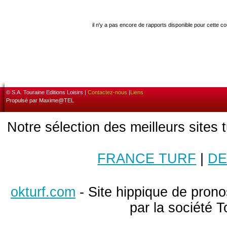
il n'y a pas encore de rapports disponible pour cette c
© S.A. Touraine Editions Loisirs |
Contactez-nous
|
Liens
Propulsé par Maxime@TEL
Notre sélection des meilleurs sites 
FRANCE TURF
|
DE
okturf.com
- Site hippique de pronos
par la société T