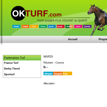
Accueil
Progr
MARDI
Partenaires Turf
Réunion - Course
France Turf
h -
Derby Tiercé
Sporturf
Allocation :