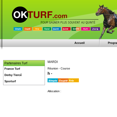
Accueil
Progr
MARDI
Partenaires Turf
Réunion - Course
France Turf
h -
Derby Tiercé
Sporturf
Allocation :