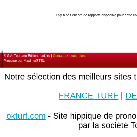
il n'y a pas encore de rapports disponible pour cette c
© S.A. Touraine Editions Loisirs |
Contactez-nous
|
Liens
Propulsé par Maxime@TEL
Notre sélection des meilleurs sites 
FRANCE TURF
|
DE
okturf.com
- Site hippique de pronos
par la société T