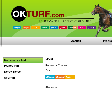
Accueil
Progr
MARDI
Partenaires Turf
Réunion - Course
France Turf
h -
Derby Tiercé
Sporturf
Allocation :