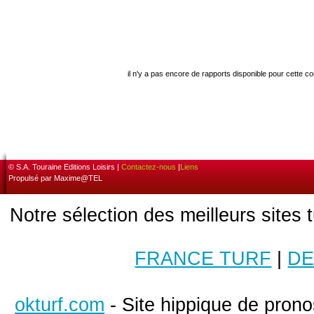
il n'y a pas encore de rapports disponible pour cette c
© S.A. Touraine Editions Loisirs |
Contactez-nous
|
Liens
Propulsé par Maxime@TEL
Notre sélection des meilleurs sites 
FRANCE TURF
|
DE
okturf.com
- Site hippique de pronos