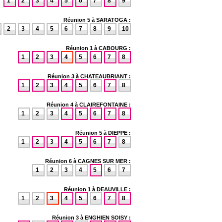
1
2
3
4
5
6
7
8
9
Réunion 5 à SARATOGA :
2
3
4
5
6
7
8
9
10
Réunion 1 à CABOURG :
1
2
3
4
5
6
7
8
Réunion 3 à CHATEAUBRIANT :
1
2
3
4
5
6
7
8
Réunion 4 à CLAIREFONTAINE :
1
2
3
4
5
6
7
8
Réunion 5 à DIEPPE :
1
2
3
4
5
6
7
8
Réunion 6 à CAGNES SUR MER :
1
2
3
4
5
6
7
Réunion 1 à DEAUVILLE :
1
2
3
4
5
6
7
8
Réunion 3 à ENGHIEN SOISY :