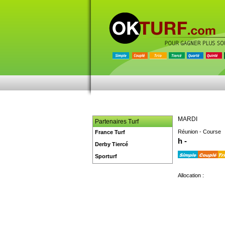
MARDI
Partenaires Turf
Réunion - Course
France Turf
h -
Derby Tiercé
Sporturf
Allocation :