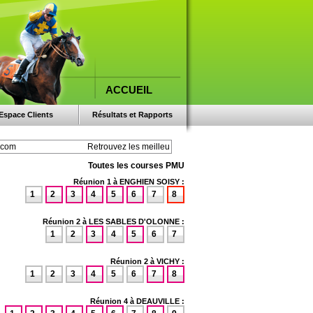
ACCUEIL
Espace Clients
Résultats et Rapports
Toutes les courses PMU
Réunion 1 à ENGHIEN SOISY :
1
2
3
4
5
6
7
8
Réunion 2 à LES SABLES D'OLONNE :
1
2
3
4
5
6
7
Réunion 2 à VICHY :
1
2
3
4
5
6
7
8
Réunion 4 à DEAUVILLE :