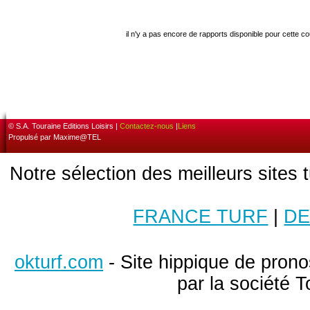
il n'y a pas encore de rapports disponible pour cette c
© S.A. Touraine Editions Loisirs |
Contactez-nous
|
Liens
Propulsé par Maxime@TEL
Notre sélection des meilleurs sites 
FRANCE TURF
|
DE
okturf.com
- Site hippique de pronos
par la société T