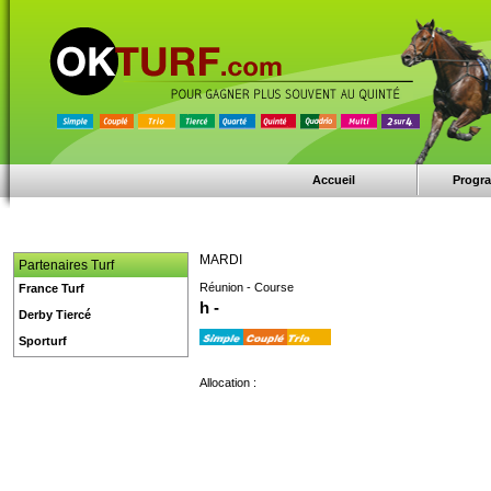
Accueil
Progr
MARDI
Partenaires Turf
Réunion - Course
France Turf
h -
Derby Tiercé
Sporturf
Allocation :