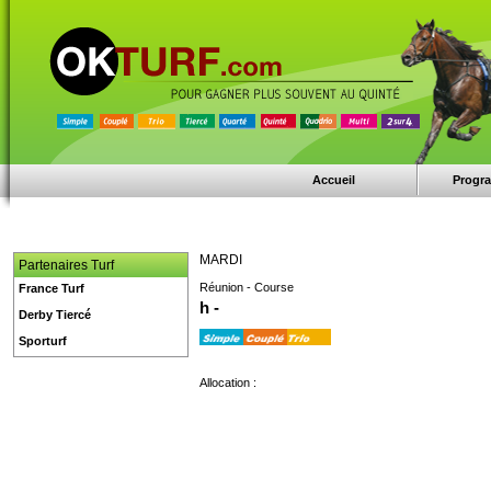
Accueil
Progr
MARDI
Partenaires Turf
Réunion - Course
France Turf
h -
Derby Tiercé
Sporturf
Allocation :