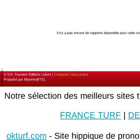
il n'y a pas encore de rapports disponible pour cette c
© S.A. Touraine Editions Loisirs |
Contactez-nous
|
Liens
Propulsé par Maxime@TEL
Notre sélection des meilleurs sites 
FRANCE TURF
|
DE
okturf.com
- Site hippique de pronos