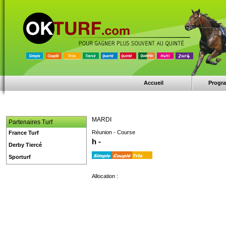
Accueil
Progr
MARDI
Partenaires Turf
Réunion - Course
France Turf
h -
Derby Tiercé
Sporturf
Allocation :