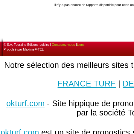
il n'y a pas encore de rapports disponible pour cette c
© S.A. Touraine Editions Loisirs |
Contactez-nous
|
Liens
Propulsé par Maxime@TEL
Notre sélection des meilleurs sites 
FRANCE TURF
|
DE
okturf.com
- Site hippique de pronos
par la société T
okturf.com
est un site de pronostics 