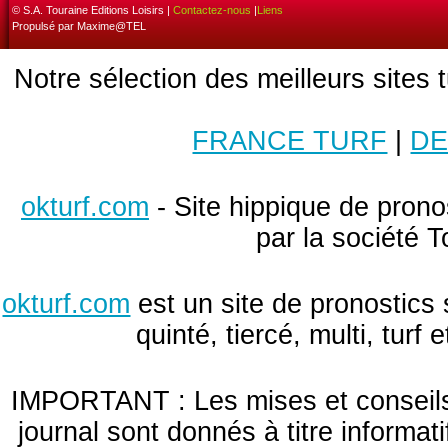
© S.A. Touraine Editions Loisirs |
Contactez-nous
|
Liens
Propulsé par Maxime@TEL
Notre sélection des meilleurs sites 
FRANCE TURF
|
DE
okturf.com
- Site hippique de pronos
par la société T
okturf.com
est un site de pronostics 
quinté, tiercé, multi, turf
IMPORTANT : Les mises et conseils 
journal sont donnés à titre informa