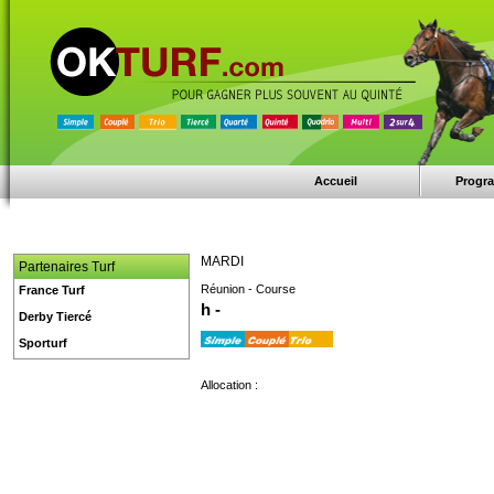
Accueil
Progr
MARDI
Partenaires Turf
Réunion - Course
France Turf
h -
Derby Tiercé
Sporturf
Allocation :