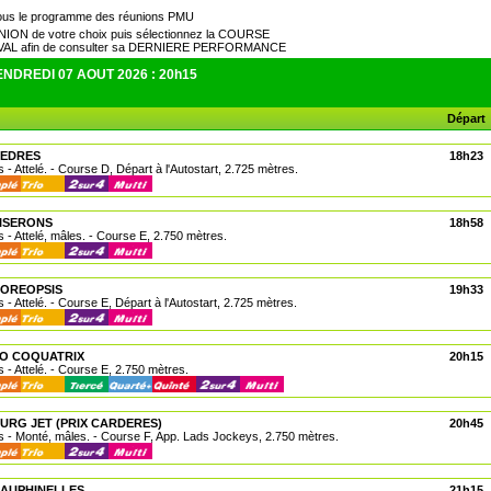
ous le programme des réunions PMU
UNION de votre choix puis sélectionnez la COURSE
EVAL afin de consulter sa DERNIERE PERFORMANCE
NDREDI 07 AOUT 2026 : 20h15
Départ
CEDRES
18h23
 - Attelé. - Course D, Départ à l'Autostart, 2.725 mètres.
LISERONS
18h58
 - Attelé, mâles. - Course E, 2.750 mètres.
COREOPSIS
19h33
 - Attelé. - Course E, Départ à l'Autostart, 2.725 mètres.
NO COQUATRIX
20h15
 - Attelé. - Course E, 2.750 mètres.
URG JET (PRIX CARDERES)
20h45
 - Monté, mâles. - Course F, App. Lads Jockeys, 2.750 mètres.
DAUPHINELLES
21h15