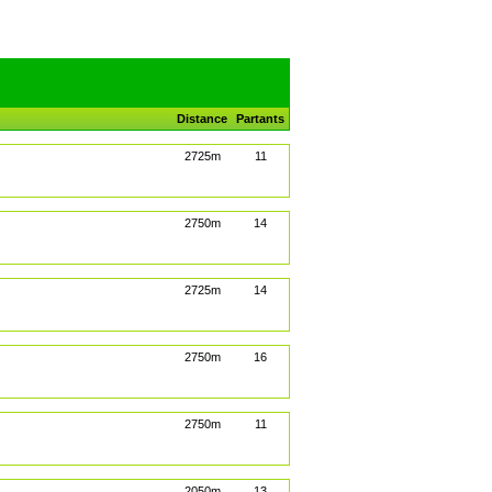
Distance
Partants
2725m
11
2750m
14
2725m
14
2750m
16
2750m
11
2050m
13