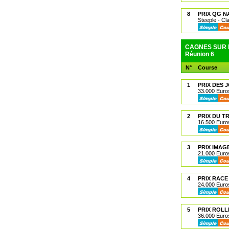
8
PRIX QG N
Steeple - Cl
CAGNES SUR M
Réunion 6
N°
Course
1
PRIX DES 
33.000 Euros
2
PRIX DU T
16.500 Euros
3
PRIX IMAG
21.000 Euros
4
PRIX RACE
24.000 Euros
5
PRIX ROLL
36.000 Euros