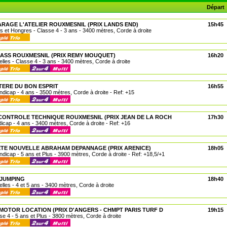
Départ
ARAGE L'ATELIER ROUXMESNIL (PRIX LANDS END)
15h45
s et Hongres - Classe 4 - 3 ans - 3400 mètres, Corde à droite
LASS ROUXMESNIL (PRIX REMY MOUQUET)
16h20
lles - Classe 4 - 3 ans - 3400 mètres, Corde à droite
STERE DU BON ESPRIT
16h55
ndicap - 4 ans - 3500 mètres, Corde à droite - Ref: +15
CONTROLE TECHNIQUE ROUXMESNIL (PRIX JEAN DE LA ROCH
17h30
icap - 4 ans - 3400 mètres, Corde à droite - Ref: +16
ETE NOUVELLE ABRAHAM DEPANNAGE (PRIX ARENICE)
18h05
ndicap - 5 ans et Plus - 3900 mètres, Corde à droite - Ref: +18,5/+1
 JUMPING
18h40
lles - 4 et 5 ans - 3400 mètres, Corde à droite
 MOTOR LOCATION (PRIX D'ANGERS - CHMPT PARIS TURF D
19h15
se 4 - 5 ans et Plus - 3800 mètres, Corde à droite