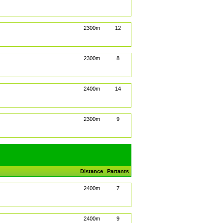
2300m
12
2300m
8
2400m
14
2300m
9
Distance
Partants
2400m
7
2400m
9