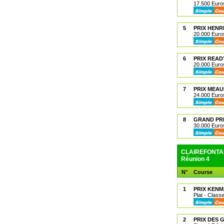
17.500 Euros
5
PRIX HENR
20.000 Euros
6
PRIX READ
20.000 Euros
7
PRIX MEA
24.000 Euro
8
GRAND PRI
30.000 Euros
CLAIREFONTAI
Réunion 4
N°
Course
1
PRIX KEN
Plat - Class
2
PRIX DES 