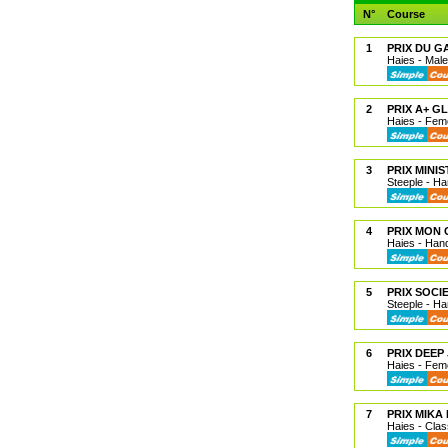
N°
Course
1
PRIX DU G
Haies - Male
2
PRIX A+ G
Haies - Feme
3
PRIX MINI
Steeple - Ha
4
PRIX MON 
Haies - Hand
5
PRIX SOCI
Steeple - Ha
6
PRIX DEEP
Haies - Feme
7
PRIX MIKA
Haies - Clas