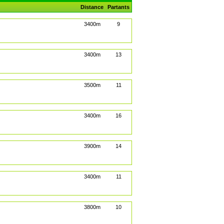
Distance
Partants
3400m
9
3400m
13
3500m
11
3400m
16
3900m
14
3400m
11
3800m
10