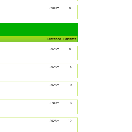
3900m
8
Distance
Partants
2925m
8
2925m
14
2925m
10
2700m
13
2925m
12