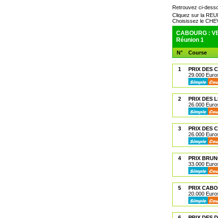
Retrouvez ci-dess
Cliquez sur la RE
Choisissez le CH
CABOURG : VE
Réunion 1
N°
Course
1
PRIX DES 
29.000 Euros
2
PRIX DES 
26.000 Euros
3
PRIX DES 
26.000 Euros
4
PRIX BRU
33.000 Euros
5
PRIX CABO
20.000 Euros
6
PRIX DES 