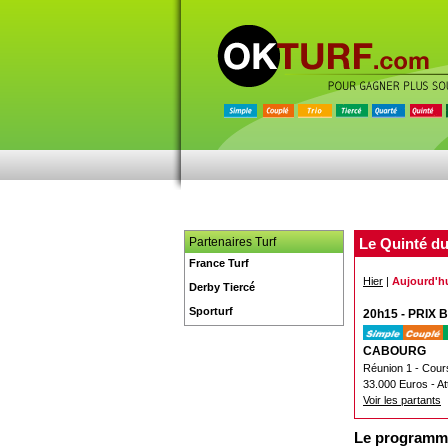
Partenaires Turf
Le Quinté du
France Turf
Hier
|
Aujourd'h
Derby Tiercé
Sporturf
20h15 - PRIX
CABOURG
Réunion 1 - Cour
33.000 Euros - At
Voir les partants
Le programm