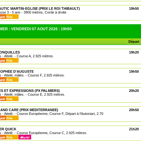
AUTIC MARTIN-EGLISE (PRIX LE ROI THIBAULT)
19h50
asse 3 - 5 ans - 3900 mètres, Corde à droite
ER : VENDREDI 07 AOUT 2026 : 19h50
Départ
JONQUILLES
19h20
 - Attelé. - Course A, 2.925 mètres.
ROPHEE D'AUGUSTE
19h50
 - Attelé, mâles. - Course F, 2.925 mètres.
ES ET EXPRESSIONS (PX PALMIERS)
20h20
 - Attelé, mâles. - Course E, 2.925 mètres.
 AND CARE (PRIX MEDITERRANEE)
20h50
 - Attelé. - Course Européenne, Course F, Départ à l'Autostart, 2.70
ER QUICK
21h20
 - Attelé. - Course Européenne, Course C, 2.925 mètres.