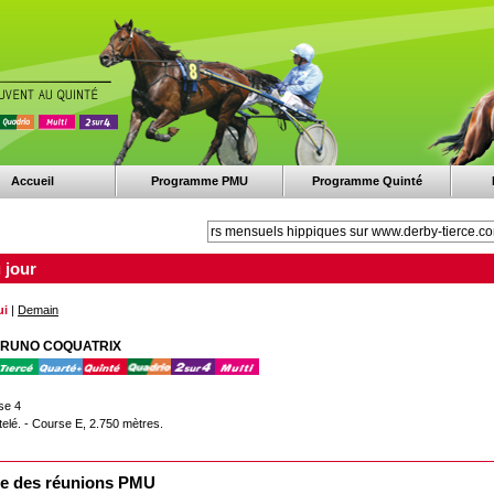
Accueil
Programme PMU
Programme Quinté
 jour
ui
|
Demain
 BRUNO COQUATRIX
se 4
telé. - Course E, 2.750 mètres.
e des réunions PMU