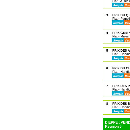
Plat - A Réc
3
PRIX DU Q
Plat - Femel
4
PRIX GRIS 
Plat - Males
5
PRIX DES
Plat - Handi
6
PRIX DU C
Plat - Handi
7
PRIX DES 
Plat - Handi
8
PRIX DES
Plat - Handi
DIEPPE : VEND
Réunion 5